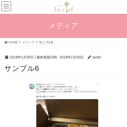
コ
ナ
ン
ビ
テ
ゲ
ン
ー
メディア
ツ
シ
へ
ョ
ス
ン
HOME
メディア
サンプル6
キ
に
ッ
移
プ
動
2019年1月30日
/ 最終更新日時 :
2019年1月30日
laclef
サンプル6