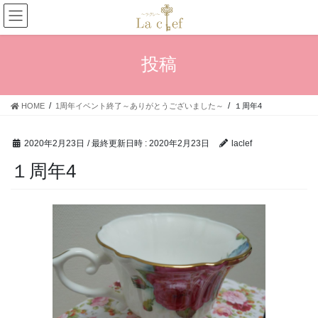
コ
ナ
ン
ビ
テ
ゲ
ン
ー
投稿
ツ
シ
へ
ョ
ス
ン
HOME
1周年イベント終了～ありがとうございました～
１周年4
キ
に
ッ
移
プ
動
2020年2月23日
/ 最終更新日時 :
2020年2月23日
laclef
１周年4