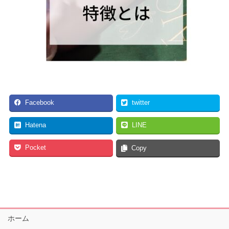
Facebook
twitter
Hatena
LINE
Pocket
Copy
ホーム