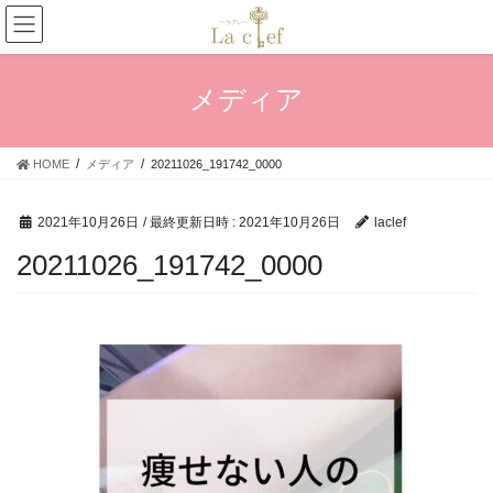
コ
ナ
ン
ビ
テ
ゲ
ン
ー
メディア
ツ
シ
へ
ョ
ス
ン
HOME
メディア
20211026_191742_0000
キ
に
ッ
移
プ
動
2021年10月26日
/ 最終更新日時 :
2021年10月26日
laclef
20211026_191742_0000