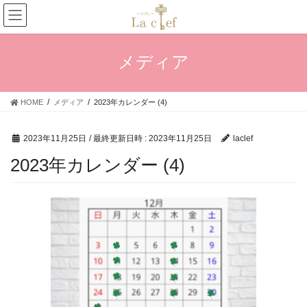
コ
ナ
ン
ビ
テ
ゲ
ン
ー
メディア
ツ
シ
へ
ョ
ス
ン
HOME
メディア
2023年カレンダー (4)
キ
に
ッ
移
プ
動
2023年11月25日
/ 最終更新日時 :
2023年11月25日
laclef
2023年カレンダー (4)