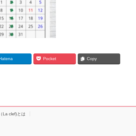
Hatena
Pocket
Copy
a clef)とは