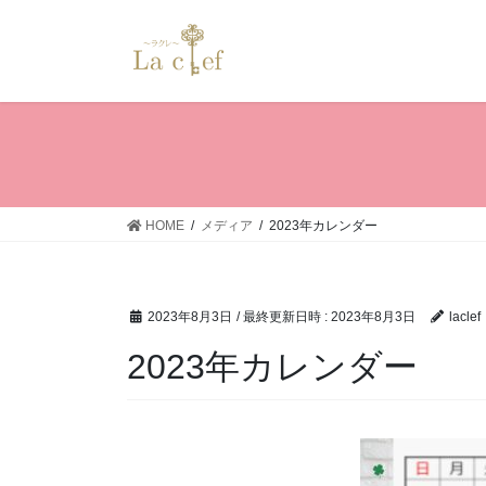
コ
ナ
ン
ビ
テ
ゲ
ン
ー
ツ
シ
へ
ョ
ス
ン
キ
に
ッ
移
HOME
メディア
2023年カレンダー
プ
動
2023年8月3日
/ 最終更新日時 :
2023年8月3日
laclef
2023年カレンダー