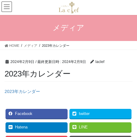
コ
ナ
ン
ビ
テ
ゲ
ン
ー
メディア
ツ
シ
へ
ョ
ス
ン
HOME
メディア
2023年カレンダー
キ
に
ッ
移
プ
動
2024年2月9日
/ 最終更新日時 :
2024年2月9日
laclef
2023年カレンダー
2023年カレンダー
Facebook
twitter
Hatena
LINE