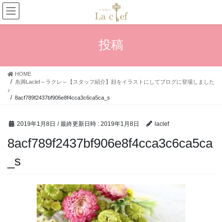
コ
ナ
ン
ビ
テ
ゲ
ン
ー
投稿
ツ
シ
へ
ョ
ス
ン
HOME
キ
に
糸満Laclef～ラクレ～【スタッフ紹介】顔をイラストにしてブログに登場しました
ッ
移
♪
プ
動
8acf789f2437bf906e8f4cca3c6ca5ca_s
2019年1月8日
/ 最終更新日時 :
2019年1月8日
laclef
8acf789f2437bf906e8f4cca3c6ca5ca
_s