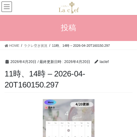
コ
ナ
ン
ビ
テ
ゲ
ン
ー
投稿
ツ
シ
へ
ョ
ス
ン
HOME
ラクレ空き状況
11時、14時 – 2026-04-20T160150.297
キ
に
ッ
移
プ
動
2026年4月20日
/ 最終更新日時 :
2026年4月20日
laclef
11時、14時 – 2026-04-
20T160150.297