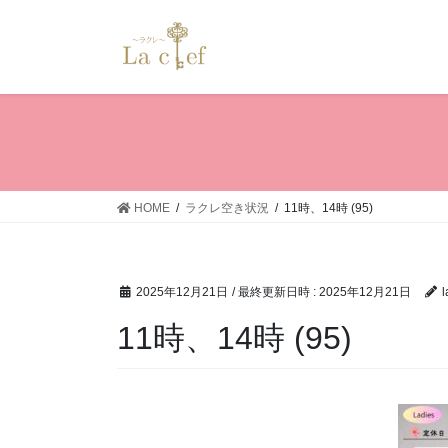
コ
ナ
ン
ビ
テ
ゲ
ン
ー
ツ
シ
へ
ョ
ス
ン
キ
に
ッ
移
HOME
ラクレ空き状況
11時、14時 (95)
プ
動
2025年12月21日
/ 最終更新日時 :
2025年12月21日
l
11時、14時 (95)