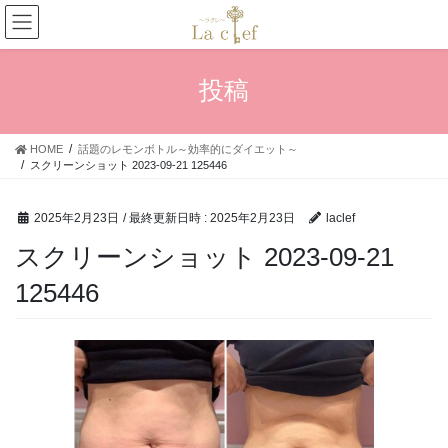
コ
ナ
ン
ビ
テ
ゲ
ン
ー
投稿
ツ
シ
へ
ョ
ス
ン
HOME
話題のレモンボトル～効率的にダイエット～
キ
に
スクリーンショット 2023-09-21 125446
ッ
移
プ
動
2025年2月23日
/ 最終更新日時 :
2025年2月23日
laclef
スクリーンショット 2023-09-21
125446