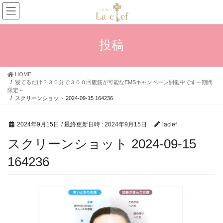
コ
ナ
ン
ビ
テ
ゲ
ン
ー
投稿
ツ
シ
へ
ョ
ス
ン
HOME
キ
に
寝てるだけ？３０分で３００回腹筋が可能なEMSキャンペーン開催中です～期間
ッ
移
限定～
プ
動
スクリーンショット 2024-09-15 164236
2024年9月15日
/ 最終更新日時 :
2024年9月15日
laclef
スクリーンショット 2024-09-15
164236