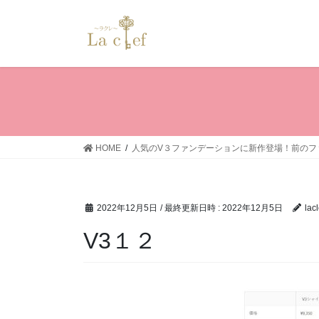
コ
ナ
ン
ビ
テ
ゲ
ン
ー
ツ
シ
へ
ョ
ス
ン
キ
に
ッ
移
HOME
人気のV３ファンデーションに新作登場！前のフ
プ
動
2022年12月5日
/ 最終更新日時 :
2022年12月5日
lacl
V3１２