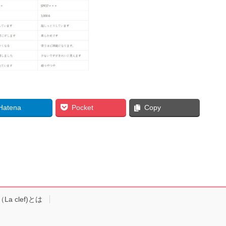
Hatena
Pocket
Copy
a clef)とは