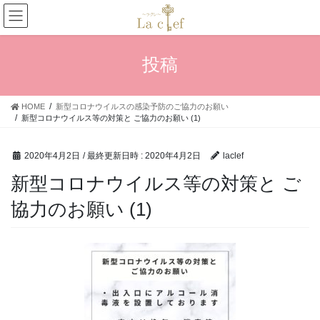
コ
ナ
ン
ビ
テ
ゲ
ン
ー
投稿
ツ
シ
へ
ョ
ス
ン
HOME
新型コロナウイルスの感染予防のご協力のお願い
キ
に
新型コロナウイルス等の対策と ご協力のお願い (1)
ッ
移
プ
動
2020年4月2日
/ 最終更新日時 :
2020年4月2日
laclef
新型コロナウイルス等の対策と ご
協力のお願い (1)