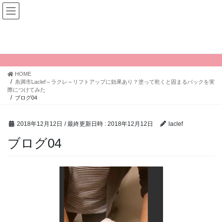
コ
ナ
ン
ビ
テ
ゲ
ン
ー
投稿
ツ
シ
へ
ョ
ス
ン
HOME
キ
に
糸満市Laclef～ラクレ～リフトアップに効果あり？塗って乾くと固まるパックを実
ッ
移
際につけてみた
プ
動
ブログ04
2018年12月12日
/ 最終更新日時 :
2018年12月12日
laclef
ブログ04