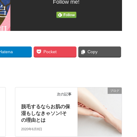
Follow me!
Hatena
Pocket
Copy
ブログ
次の記事
脱毛するならお肌の保
湿もしなきゃソン!そ
の理由とは
2020年6月8日