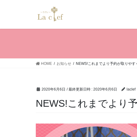
コ
ナ
ン
ビ
テ
ゲ
ン
ー
ツ
シ
へ
ョ
ス
ン
キ
に
ッ
移
HOME
お知らせ
NEWS!これまでより予約が取りや
プ
動
2020年6月6日
/ 最終更新日時 :
2020年6月6日
laclef
NEWS!これまでよ