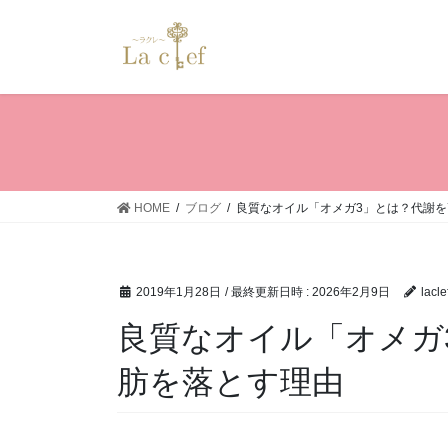
コ
ナ
ン
ビ
テ
ゲ
ン
ー
ツ
シ
へ
ョ
ス
ン
キ
に
ッ
移
HOME
ブログ
良質なオイル「オメガ3」とは？代謝
プ
動
2019年1月28日
/ 最終更新日時 :
2026年2月9日
lacle
良質なオイル「オメガ
肪を落とす理由